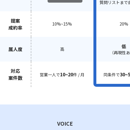
質問リストまで
提案
10%~15%
20%
成約率
低
属人度
高
（再現性あ
対応
10~20
30~
営業一人で
件 / 月
同条件で
案件数