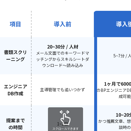
項目
導入前
導入
20~30分 / 人材
書類スクリ
メール文面でのキーワードマ
5~7分 / 
ーニング
ッチングからスキルシートダ
ウンロード〜読み込み
1ヶ月で600
エンジニア
主導管理でも追いつかず
のBPエンジニアD
DB作成
成可能
10~20
提案まで
かつ推薦文章、想
1~2日
の時間
談時の
スクロールできます