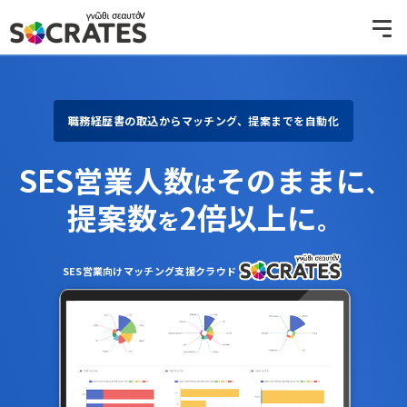
職務経歴書の取込からマッチング、提案までを自動化
SES営業人数
そのままに
は
、
提案数
2倍以上に
を
。
SES営業向けマッチング支援クラウド